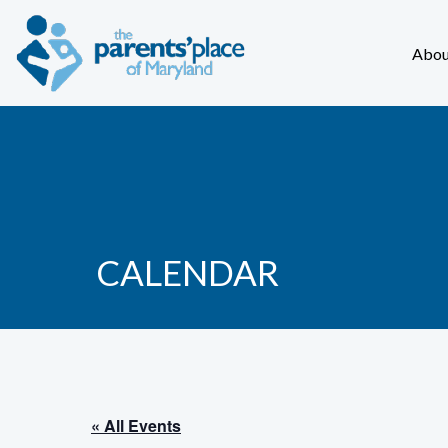
Abou
CALENDAR
« All Events