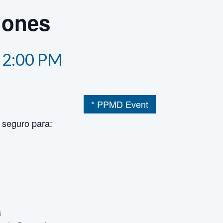
iones
-
2:00 PM
* PPMD Event
 seguro para:
a